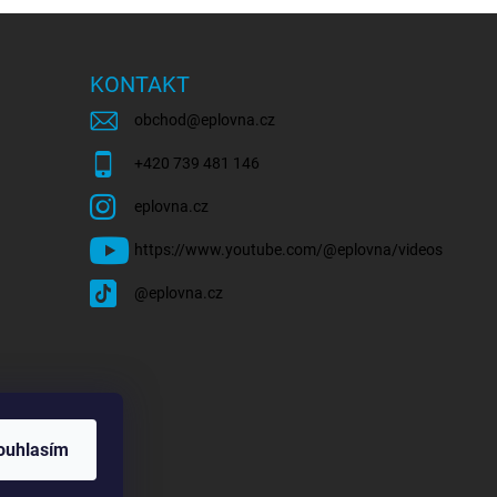
KONTAKT
obchod
@
eplovna.cz
+420 739 481 146
eplovna.cz
https://www.youtube.com/@eplovna/videos
@eplovna.cz
ouhlasím