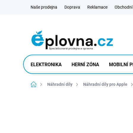
Přejít
Naše prodejna
Doprava
Reklamace
Obchodní
na
obsah
ELEKTRONIKA
HERNÍ ZÓNA
MOBILNÍ P
Domů
Náhradní díly
Náhradní díly pro Apple