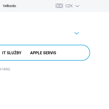
CZK
Velkoobchod
Kontakty
Výkup
PRÁZDNÝ KOŠÍK
NÁKUPNÍ
KOŠÍK
IT SLUŽBY
APPLE SERVIS
(A1466)