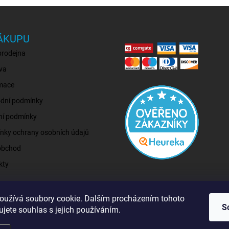
ÁKUPU
prodejna
va
mace
dní podmínky
ní podmínky
nky ochrany osobních údajů
obchod
kty
oužívá soubory cookie. Dalším procházením tohoto
S
jete souhlas s jejich používáním.