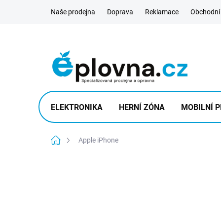
Přejít
Naše prodejna
Doprava
Reklamace
Obchodní
na
obsah
ELEKTRONIKA
HERNÍ ZÓNA
MOBILNÍ P
Domů
Apple iPhone