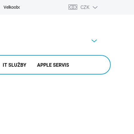
CZK
Velkoobchod
Kontakty
Výkup
PRÁZDNÝ KOŠÍK
NÁKUPNÍ
KOŠÍK
IT SLUŽBY
APPLE SERVIS