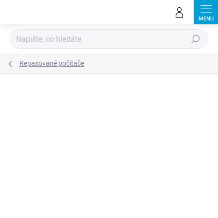
Přejít
na
obsah
Hledat
Repasované počítače