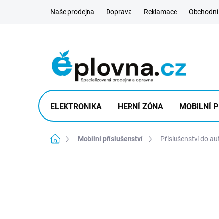
Přejít
Naše prodejna
Doprava
Reklamace
Obchodní
na
obsah
ELEKTRONIKA
HERNÍ ZÓNA
MOBILNÍ P
Domů
Mobilní příslušenství
Příslušenství do au