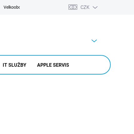
CZK
Velkoobchod
Kontakty
Výkup
PRÁZDNÝ KOŠÍK
NÁKUPNÍ
KOŠÍK
IT SLUŽBY
APPLE SERVIS