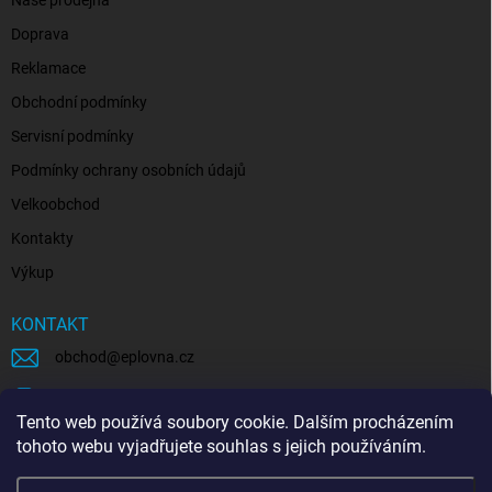
Naše prodejna
Doprava
Reklamace
Obchodní podmínky
Servisní podmínky
Podmínky ochrany osobních údajů
Velkoobchod
Kontakty
Výkup
KONTAKT
obchod
@
eplovna.cz
+420 739 481 146
Tento web používá soubory cookie. Dalším procházením
eplovna.cz
tohoto webu vyjadřujete souhlas s jejich používáním.
https://www.youtube.com/@eplovna/videos