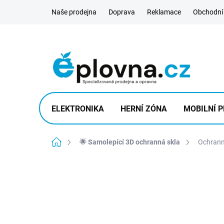
Přejít
Naše prodejna
Doprava
Reklamace
Obchodní
na
obsah
ELEKTRONIKA
HERNÍ ZÓNA
MOBILNÍ P
Domů
🌟 Samolepící 3D ochranná skla
Ochrann