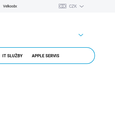
CZK
Velkoobchod
Kontakty
Výkup
PRÁZDNÝ KOŠÍK
NÁKUPNÍ
KOŠÍK
IT SLUŽBY
APPLE SERVIS