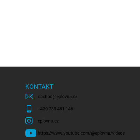
KONTAKT
obchod
@
eplovna.cz
+420 739 481 146
eplovna.cz
https://www.youtube.com/@eplovna/videos