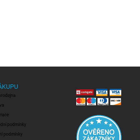
ÁKUPU
prodejna
va
mace
dní podmínky
ní podmínky