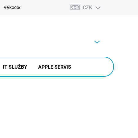
CZK
Velkoobchod
Kontakty
Výkup
PRÁZDNÝ KOŠÍK
NÁKUPNÍ
KOŠÍK
IT SLUŽBY
APPLE SERVIS