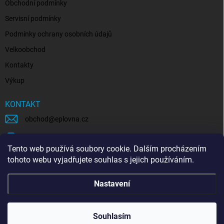
Obchodní podmínky
Servisní podmínky
Podmínky ochrany osobních údajů
Velkoobchod
Kontakty
Výkup
KONTAKT
obchod
@
eplovna.cz
+420 739 481 146
Tento web používá soubory cookie. Dalším procházením
eplovna.cz
tohoto webu vyjadřujete souhlas s jejich používáním.
https://www.youtube.com/@eplovna/videos
Nastavení
@eplovna.cz
Souhlasím