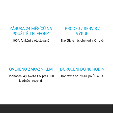
ZÁRUKA 24 MĚSÍCŮ NA
PRODEJ / SERVIS /
POUŽITÉ TELEFONY
VÝKUP
100% funkční a otestované
Navštivte náš obchod v Krnově
OVĚŘENO ZÁKAZNÍKEM
DORUČENÍ DO 48 HODIN
Hodnocení 4,9 hvězd z 5, přes 800
Dopravné od 79,-Kč po ČR a SK
kladných recenzí.
Z
á