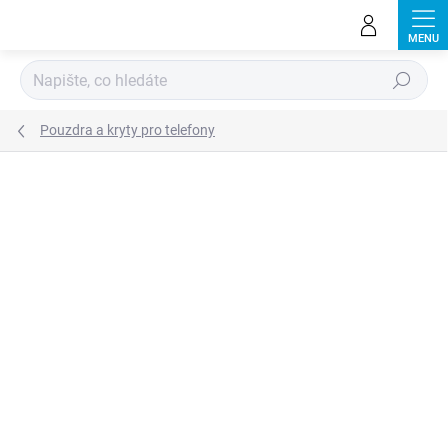
Přejít
na
obsah
Hledat
Pouzdra a kryty pro telefony