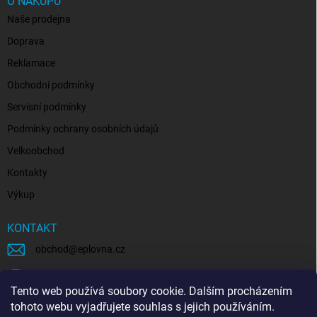
O NÁKUPU
Naše prodejna
Doprava
Reklamace
Obchodní podmínky
Servisní podmínky
Podmínky ochrany osobních údajů
Velkoobchod
Kontakty
Výkup
KONTAKT
obchod
@
eplovna.cz
+420 739 481 146
Tento web používá soubory cookie. Dalším procházením
eplovna.cz
tohoto webu vyjadřujete souhlas s jejich používáním.