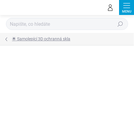
Přejít
na
obsah
Hledat
🌟 Samolepící 3D ochranná skla