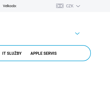
CZK
Velkoobchod
Kontakty
Výkup
PRÁZDNÝ KOŠÍK
NÁKUPNÍ
KOŠÍK
IT SLUŽBY
APPLE SERVIS