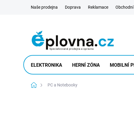
Přejít
Naše prodejna
Doprava
Reklamace
Obchodní
na
obsah
ELEKTRONIKA
HERNÍ ZÓNA
MOBILNÍ P
Domů
PC a Notebooky