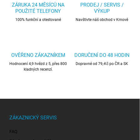
ZÁRUKA 24 MĚSÍCŮ NA
PRODEJ / SERVIS /
POUŽITÉ TELEFONY
VÝKUP
100% funkční a otestované
Navštivte náš obchod v Krnově
OVĚŘENO ZÁKAZNÍKEM
DORUČENÍ DO 48 HODIN
Hodnocení 4,9 hvězd z 5, přes 800
Dopravné od 79,-Kč po ČR a SK
kladných recenzí.
Z
á
p
ZÁKAZNICKÝ SERVIS
a
t
FAQ
í