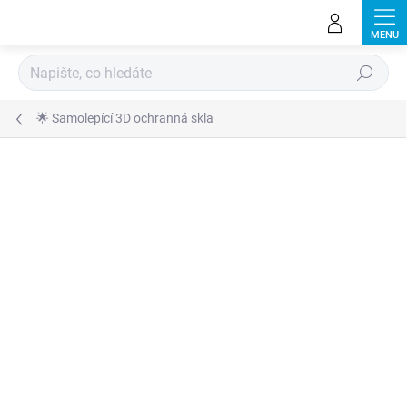
Přejít
na
obsah
Hledat
🌟 Samolepící 3D ochranná skla