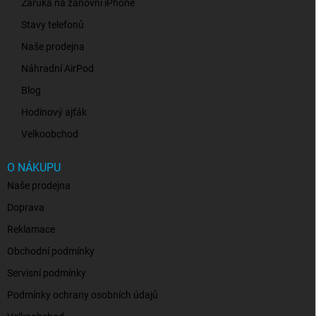
Záruka na zánovní iPhone
Stavy telefonů
Naše prodejna
Náhradní AirPod
Blog
Hodinový ajťák
Velkoobchod
O NÁKUPU
Naše prodejna
Doprava
Reklamace
Obchodní podmínky
Servisní podmínky
Podmínky ochrany osobních údajů