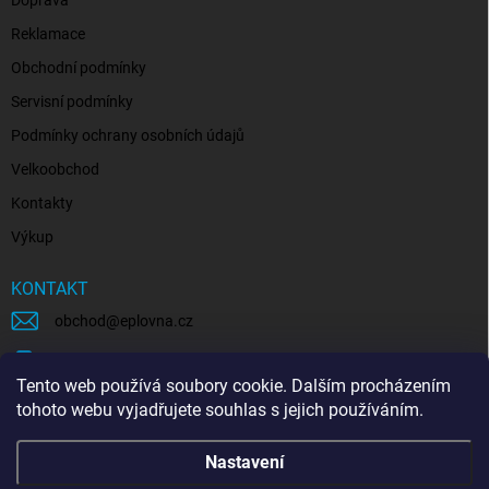
Reklamace
Obchodní podmínky
Servisní podmínky
Podmínky ochrany osobních údajů
Velkoobchod
Kontakty
Výkup
KONTAKT
obchod
@
eplovna.cz
+420 739 481 146
Tento web používá soubory cookie. Dalším procházením
eplovna.cz
tohoto webu vyjadřujete souhlas s jejich používáním.
https://www.youtube.com/@eplovna/videos
Nastavení