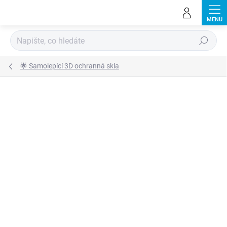
Přejít
na
obsah
Hledat
🌟 Samolepící 3D ochranná skla