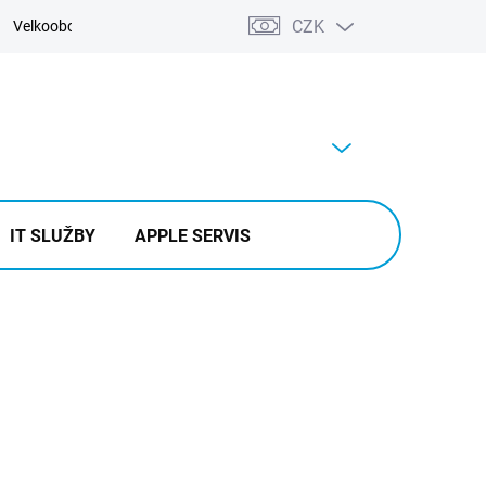
CZK
Velkoobchod
Kontakty
Výkup
PRÁZDNÝ KOŠÍK
NÁKUPNÍ
KOŠÍK
IT SLUŽBY
APPLE SERVIS