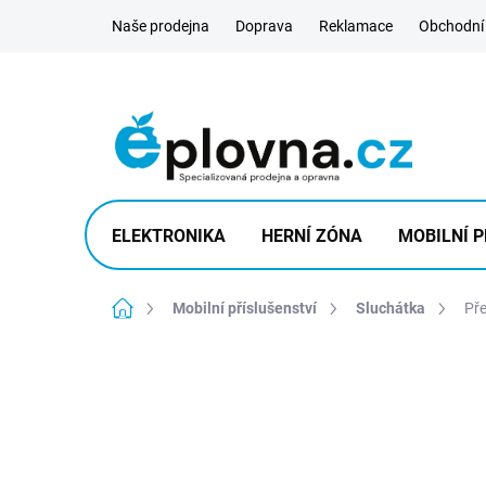
Přejít
Naše prodejna
Doprava
Reklamace
Obchodní
na
obsah
ELEKTRONIKA
HERNÍ ZÓNA
MOBILNÍ P
Domů
Mobilní příslušenství
Sluchátka
Pře