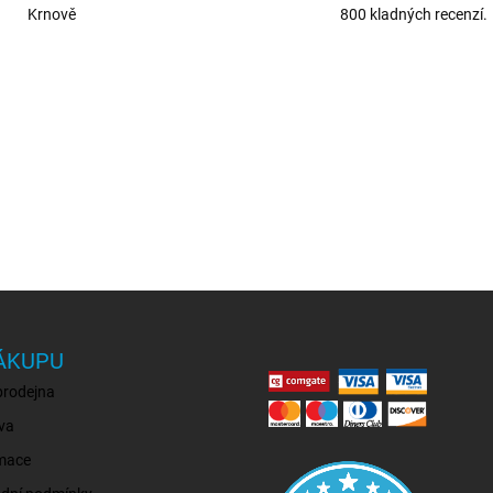
Krnově
800 kladných recenzí.
ÁKUPU
prodejna
va
mace