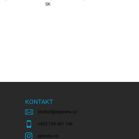
SK
KONTAKT
obchod
@
eplovna.cz
+420 739 481 146
eplovna.cz