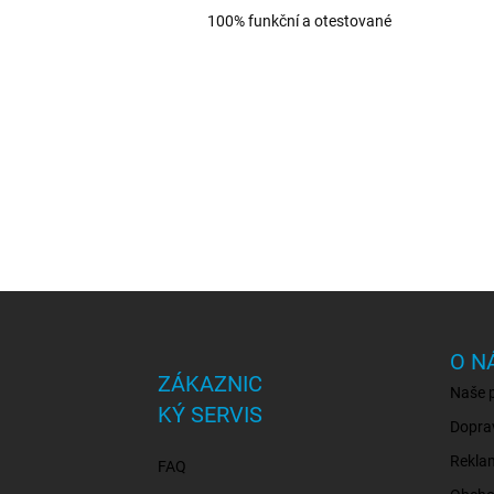
100% funkční a otestované
Z
á
p
O N
a
ZÁKAZNIC
Naše 
t
KÝ SERVIS
í
Dopra
Rekla
FAQ