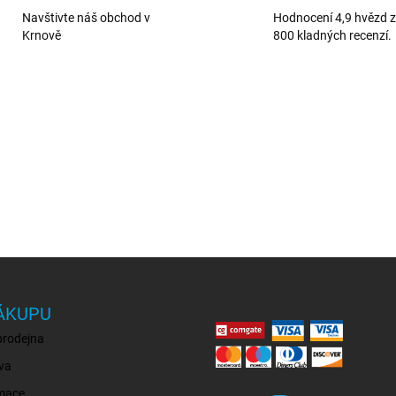
Navštivte náš obchod v
Hodnocení 4,9 hvězd z 
Krnově
800 kladných recenzí.
ÁKUPU
prodejna
va
mace