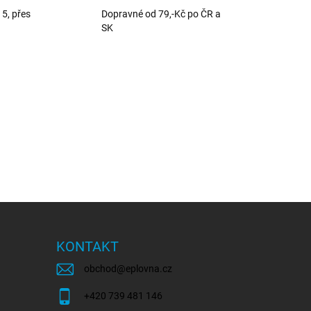
5, přes
Dopravné od 79,-Kč po ČR a
SK
KONTAKT
obchod
@
eplovna.cz
+420 739 481 146