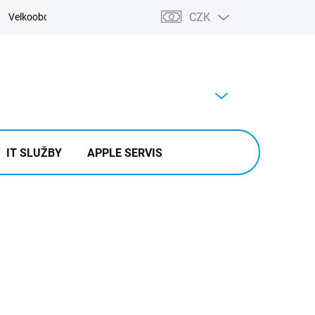
CZK
Velkoobchod
Kontakty
Výkup
PRÁZDNÝ KOŠÍK
NÁKUPNÍ
KOŠÍK
IT SLUŽBY
APPLE SERVIS