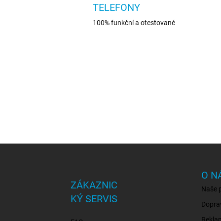
TELEFONY
100% funkční a otestované
Z
á
p
O N
a
ZÁKAZNIC
Naše 
t
KÝ SERVIS
í
Dopra
Rekla