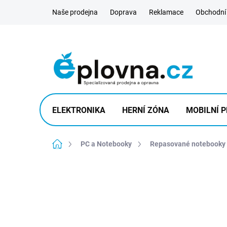
Přejít
Naše prodejna
Doprava
Reklamace
Obchodní
na
obsah
ELEKTRONIKA
HERNÍ ZÓNA
MOBILNÍ P
Domů
PC a Notebooky
Repasované notebooky