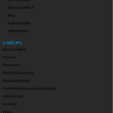
Náhradní AirPod
Blog
Hodinový ajťák
Velkoobchod
O NÁKUPU
Naše prodejna
Doprava
Reklamace
Obchodní podmínky
Servisní podmínky
Podmínky ochrany osobních údajů
Velkoobchod
Kontakty
Výkup