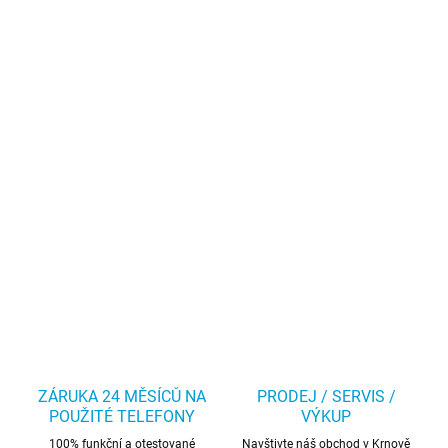
ZÁRUKA 24 MĚSÍCŮ NA
PRODEJ / SERVIS /
POUŽITÉ TELEFONY
VÝKUP
100% funkční a otestované
Navštivte náš obchod v Krnově