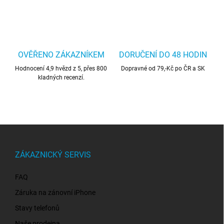
OVĚŘENO ZÁKAZNÍKEM
DORUČENÍ DO 48 HODIN
Hodnocení 4,9 hvězd z 5, přes 800
Dopravné od 79,-Kč po ČR a SK
kladných recenzí.
Z
á
p
ZÁKAZNICKÝ SERVIS
a
t
FAQ
í
Záruka na zánovní iPhone
Stavy telefonů
Naše prodejna