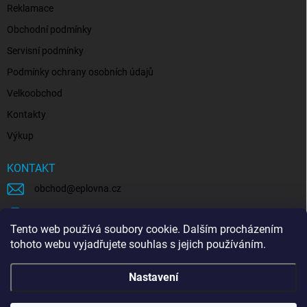
Reklamace
Obchodní podmínky
Servisní podmínky
Podmínky ochrany osobních údajů
Velkoobchod
Kontakty
Výkup
KONTAKT
obchod
@
eplovna.cz
+420 739 481 146
Tento web používá soubory cookie. Dalším procházením
eplovna.cz
tohoto webu vyjadřujete souhlas s jejich používáním.
https://www.youtube.com/@eplovna/videos
Nastavení
@eplovna.cz