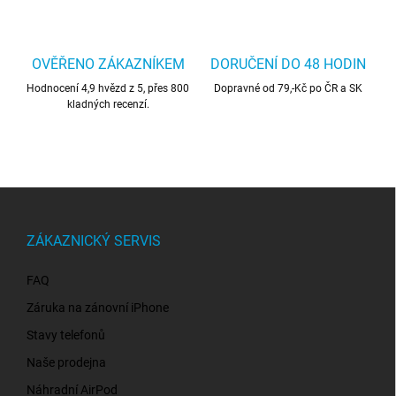
OVĚŘENO ZÁKAZNÍKEM
DORUČENÍ DO 48 HODIN
Hodnocení 4,9 hvězd z 5, přes 800
Dopravné od 79,-Kč po ČR a SK
kladných recenzí.
Z
á
p
ZÁKAZNICKÝ SERVIS
a
t
FAQ
í
Záruka na zánovní iPhone
Stavy telefonů
Naše prodejna
Náhradní AirPod