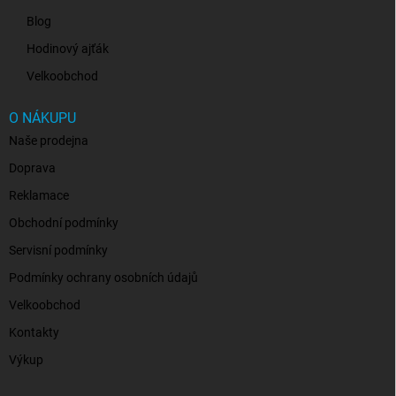
Blog
Hodinový ajťák
Velkoobchod
O NÁKUPU
Naše prodejna
Doprava
Reklamace
Obchodní podmínky
Servisní podmínky
Podmínky ochrany osobních údajů
Velkoobchod
Kontakty
Výkup