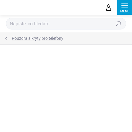
Přejít
na
obsah
Hledat
Pouzdra a kryty pro telefony