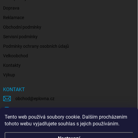
Doprava
Reklamace
Obchodní podmínky
Servisní podmínky
Podmínky ochrany osobních údajů
Velkoobchod
Kontakty
Výkup
KONTAKT
obchod
@
eplovna.cz
+420 739 481 146
Tento web používá soubory cookie. Dalším procházením
eplovna.cz
tohoto webu vyjadřujete souhlas s jejich používáním.
https://www.youtube.com/@eplovna/videos