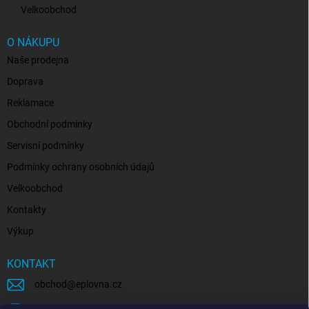
Velkoobchod
O NÁKUPU
Naše prodejna
Doprava
Reklamace
Obchodní podmínky
Servisní podmínky
Podmínky ochrany osobních údajů
Velkoobchod
Kontakty
Výkup
KONTAKT
obchod
@
eplovna.cz