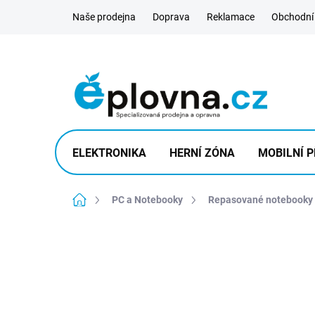
Přejít
Naše prodejna
Doprava
Reklamace
Obchodní
na
obsah
ELEKTRONIKA
HERNÍ ZÓNA
MOBILNÍ P
Domů
PC a Notebooky
Repasované notebooky