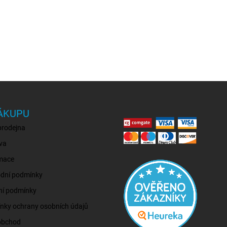
ÁKUPU
prodejna
va
mace
dní podmínky
ní podmínky
nky ochrany osobních údajů
obchod