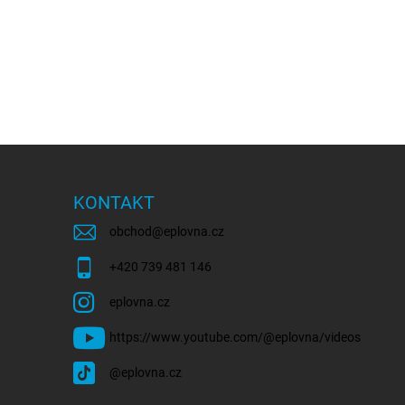
KONTAKT
obchod
@
eplovna.cz
+420 739 481 146
eplovna.cz
https://www.youtube.com/@eplovna/videos
@eplovna.cz