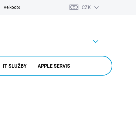
CZK
Velkoobchod
Kontakty
Výkup
PRÁZDNÝ KOŠÍK
NÁKUPNÍ
KOŠÍK
IT SLUŽBY
APPLE SERVIS