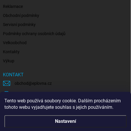
Reklamace
Obchodní podmínky
Servisní podmínky
Podmínky ochrany osobních údajů
Velkoobchod
Kontakty
Výkup
KONTAKT
obchod
@
eplovna.cz
+420 739 481 146
Tento web používá soubory cookie. Dalším procházením
eplovna.cz
tohoto webu vyjadřujete souhlas s jejich používáním.
https://www.youtube.com/@eplovna/videos
Nastavení
@eplovna.cz