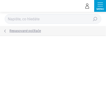
Přejít
na
obsah
Hledat
Repasované počítače