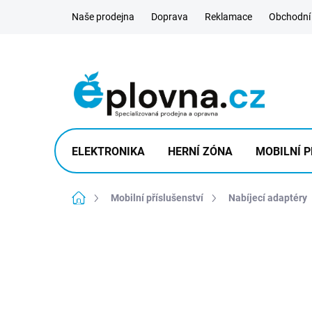
Přejít
Naše prodejna
Doprava
Reklamace
Obchodní
na
obsah
ELEKTRONIKA
HERNÍ ZÓNA
MOBILNÍ P
Domů
Mobilní příslušenství
Nabíjecí adaptéry