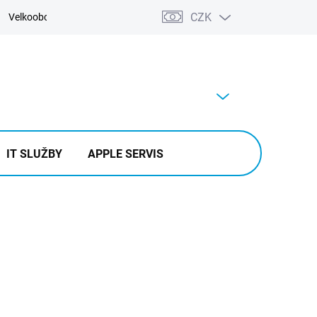
CZK
Velkoobchod
Kontakty
Výkup
PRÁZDNÝ KOŠÍK
NÁKUPNÍ
KOŠÍK
IT SLUŽBY
APPLE SERVIS