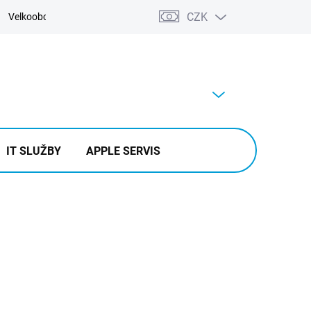
CZK
Velkoobchod
Kontakty
Výkup
PRÁZDNÝ KOŠÍK
NÁKUPNÍ
KOŠÍK
IT SLUŽBY
APPLE SERVIS