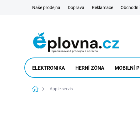
Přejít
Naše prodejna
Doprava
Reklamace
Obchodní
na
obsah
ELEKTRONIKA
HERNÍ ZÓNA
MOBILNÍ P
Domů
Apple servis