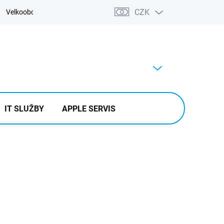
CZK
Velkoobchod
Kontakty
Výkup
PRÁZDNÝ KOŠÍK
NÁKUPNÍ
KOŠÍK
IT SLUŽBY
APPLE SERVIS