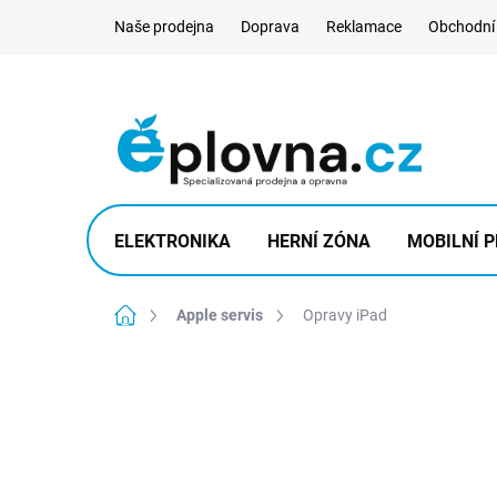
Přejít
Naše prodejna
Doprava
Reklamace
Obchodní
na
obsah
ELEKTRONIKA
HERNÍ ZÓNA
MOBILNÍ P
Domů
Apple servis
Opravy iPad