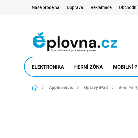
Přejít
Naše prodejna
Doprava
Reklamace
Obchodní
na
obsah
ELEKTRONIKA
HERNÍ ZÓNA
MOBILNÍ P
Domů
Apple servis
Opravy iPad
iPad Air 9