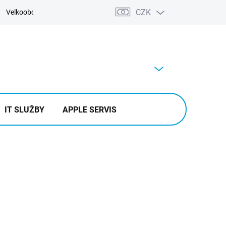
CZK
Velkoobchod
Kontakty
Výkup
PRÁZDNÝ KOŠÍK
NÁKUPNÍ
KOŠÍK
IT SLUŽBY
APPLE SERVIS