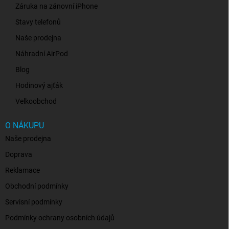
Záruka na zánovní iPhone
Stavy telefonů
Naše prodejna
Náhradní AirPod
Blog
Hodinový ajťák
Velkoobchod
O NÁKUPU
Naše prodejna
Doprava
Reklamace
Obchodní podmínky
Servisní podmínky
Podmínky ochrany osobních údajů