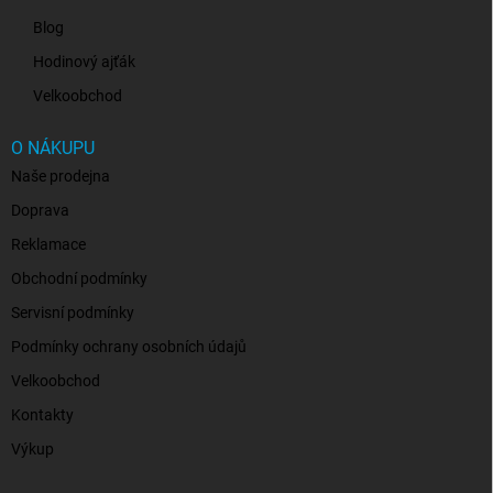
Blog
Hodinový ajťák
Velkoobchod
O NÁKUPU
Naše prodejna
Doprava
Reklamace
Obchodní podmínky
Servisní podmínky
Podmínky ochrany osobních údajů
Velkoobchod
Kontakty
Výkup