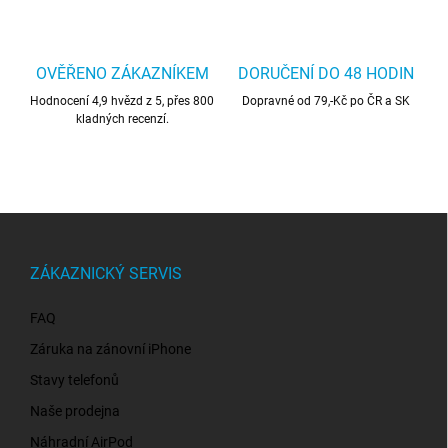
OVĚŘENO ZÁKAZNÍKEM
DORUČENÍ DO 48 HODIN
Hodnocení 4,9 hvězd z 5, přes 800
Dopravné od 79,-Kč po ČR a SK
kladných recenzí.
Z
á
p
ZÁKAZNICKÝ SERVIS
a
t
FAQ
í
Záruka na zánovní iPhone
Stavy telefonů
Naše prodejna
Náhradní AirPod