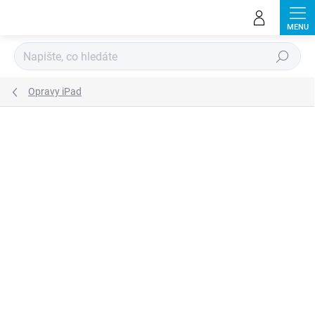
Přejít
na
obsah
Hledat
Opravy iPad