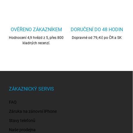
OVĚŘENO ZÁKAZNÍKEM
DORUČENÍ DO 48 HODIN
Hodnocení 4,9 hvězd z 5, přes 800
Dopravné od 79,-Kč po ČR a SK
kladných recenzí.
Z
á
p
ZÁKAZNICKÝ SERVIS
a
t
FAQ
í
Záruka na zánovní iPhone
Stavy telefonů
Naše prodejna