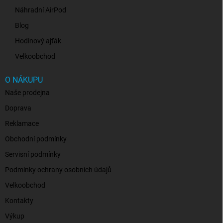
Náhradní AirPod
Blog
Hodinový ajťák
Velkoobchod
O NÁKUPU
Naše prodejna
Doprava
Reklamace
Obchodní podmínky
Servisní podmínky
Podmínky ochrany osobních údajů
Velkoobchod
Kontakty
Výkup