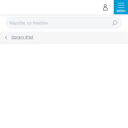
Přejít
na
obsah
Hledat
Opravy iPad