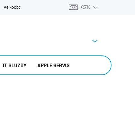
CZK
Velkoobchod
Kontakty
Výkup
PRÁZDNÝ KOŠÍK
NÁKUPNÍ
KOŠÍK
IT SLUŽBY
APPLE SERVIS