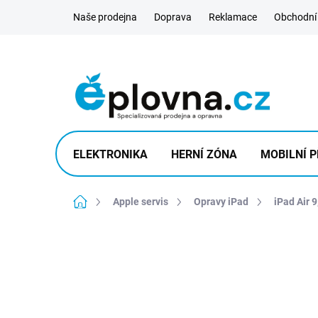
Přejít
Naše prodejna
Doprava
Reklamace
Obchodní
na
obsah
ELEKTRONIKA
HERNÍ ZÓNA
MOBILNÍ P
Domů
Apple servis
Opravy iPad
iPad Air 9