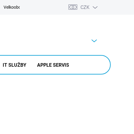
CZK
Velkoobchod
Kontakty
Výkup
PRÁZDNÝ KOŠÍK
NÁKUPNÍ
KOŠÍK
IT SLUŽBY
APPLE SERVIS