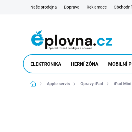
Přejít
Naše prodejna
Doprava
Reklamace
Obchodní
na
obsah
ELEKTRONIKA
HERNÍ ZÓNA
MOBILNÍ P
Domů
Apple servis
Opravy iPad
iPad Mini 