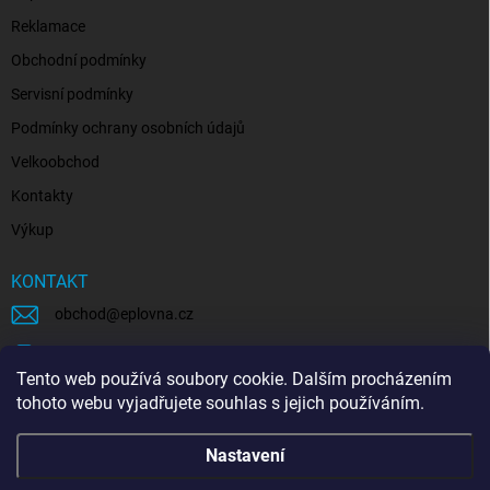
Reklamace
Obchodní podmínky
Servisní podmínky
Podmínky ochrany osobních údajů
Velkoobchod
Kontakty
Výkup
KONTAKT
obchod
@
eplovna.cz
+420 739 481 146
Tento web používá soubory cookie. Dalším procházením
eplovna.cz
tohoto webu vyjadřujete souhlas s jejich používáním.
https://www.youtube.com/@eplovna/videos
Nastavení
@eplovna.cz