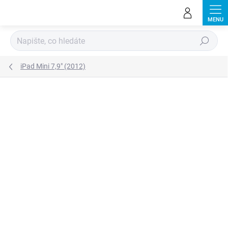
Přejít
na
obsah
Hledat
iPad Mini 7,9" (2012)