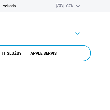
CZK
Velkoobchod
Kontakty
Výkup
PRÁZDNÝ KOŠÍK
NÁKUPNÍ
KOŠÍK
IT SLUŽBY
APPLE SERVIS