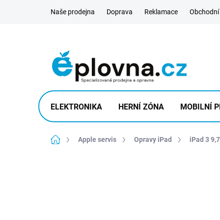
Přejít
Naše prodejna
Doprava
Reklamace
Obchodní
na
obsah
ELEKTRONIKA
HERNÍ ZÓNA
MOBILNÍ P
Domů
Apple servis
Opravy iPad
iPad 3 9,7