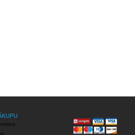
ÁKUPU
prodejna
va