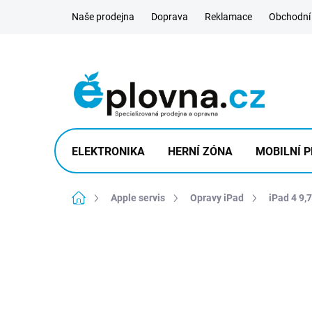
Přejít
Naše prodejna
Doprava
Reklamace
Obchodní
na
obsah
ELEKTRONIKA
HERNÍ ZÓNA
MOBILNÍ P
Domů
Apple servis
Opravy iPad
iPad 4 9,7