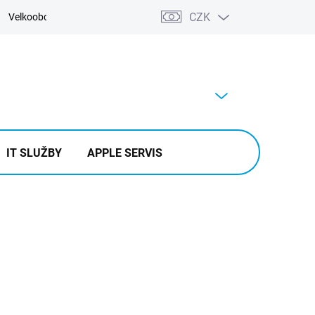
CZK
Velkoobchod
Kontakty
Výkup
PRÁZDNÝ KOŠÍK
NÁKUPNÍ
KOŠÍK
IT SLUŽBY
APPLE SERVIS