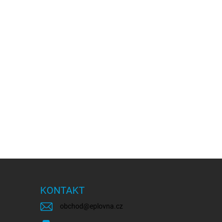
KONTAKT
obchod
@
eplovna.cz