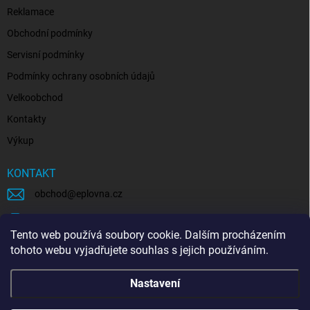
Reklamace
Obchodní podmínky
Servisní podmínky
Podmínky ochrany osobních údajů
Velkoobchod
Kontakty
Výkup
KONTAKT
obchod
@
eplovna.cz
+420 739 481 146
Tento web používá soubory cookie. Dalším procházením
eplovna.cz
tohoto webu vyjadřujete souhlas s jejich používáním.
https://www.youtube.com/@eplovna/videos
Nastavení
@eplovna.cz