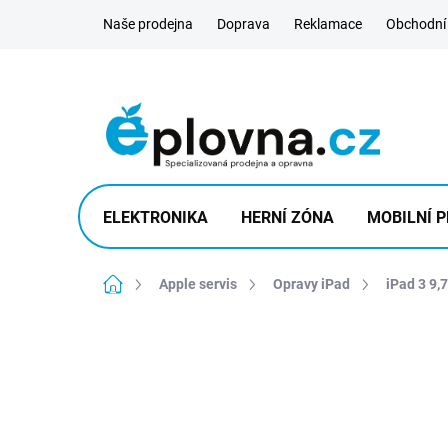
Přejít
Naše prodejna
Doprava
Reklamace
Obchodní
na
obsah
ELEKTRONIKA
HERNÍ ZÓNA
MOBILNÍ P
Domů
Apple servis
Opravy iPad
iPad 3 9,7