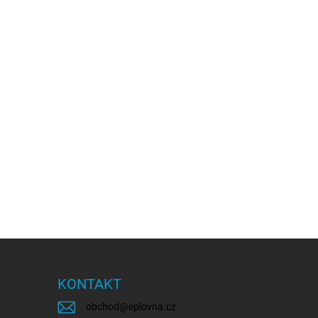
KONTAKT
obchod
@
eplovna.cz