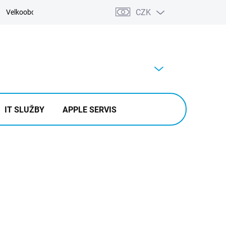
CZK
Velkoobchod
Kontakty
Výkup
PRÁZDNÝ KOŠÍK
NÁKUPNÍ
KOŠÍK
IT SLUŽBY
APPLE SERVIS