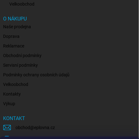
Velkoobchod
O NÁKUPU
Naše prodejna
Doprava
Reklamace
Obchodní podmínky
Servisní podmínky
Podmínky ochrany osobních údajů
Velkoobchod
Kontakty
Výkup
KONTAKT
obchod
@
eplovna.cz