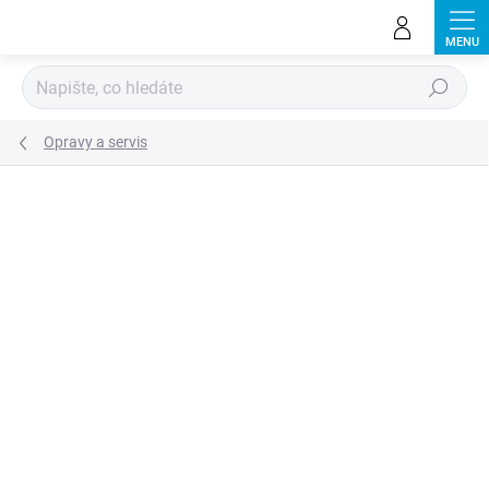
Přejít
na
obsah
Hledat
Opravy a servis