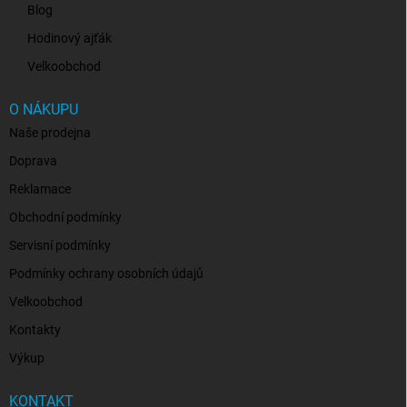
Blog
Hodinový ajťák
Velkoobchod
O NÁKUPU
Naše prodejna
Doprava
Reklamace
Obchodní podmínky
Servisní podmínky
Podmínky ochrany osobních údajů
Velkoobchod
Kontakty
Výkup
KONTAKT