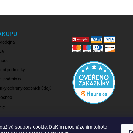
ÁKUPU
prodejna
va
mace
dní podmínky
ní podmínky
nky ochrany osobních údajů
obchod
kty
oužívá soubory cookie. Dalším procházením tohoto
S