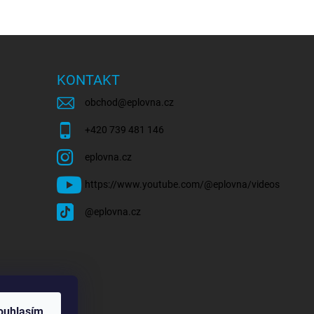
KONTAKT
obchod
@
eplovna.cz
+420 739 481 146
eplovna.cz
https://www.youtube.com/@eplovna/videos
@eplovna.cz
ouhlasím