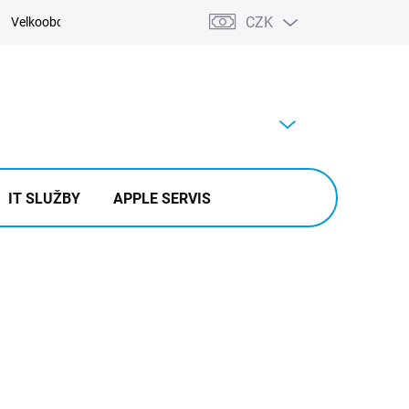
CZK
Velkoobchod
Kontakty
Výkup
PRÁZDNÝ KOŠÍK
NÁKUPNÍ
KOŠÍK
IT SLUŽBY
APPLE SERVIS