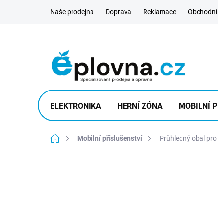
Přejít
Naše prodejna
Doprava
Reklamace
Obchodní
na
obsah
ELEKTRONIKA
HERNÍ ZÓNA
MOBILNÍ P
Domů
Mobilní příslušenství
Průhledný obal pro