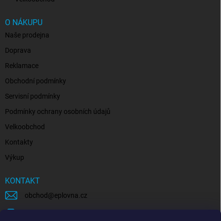
O NÁKUPU
Naše prodejna
Doprava
Reklamace
Obchodní podmínky
Servisní podmínky
Podmínky ochrany osobních údajů
Velkoobchod
Kontakty
Výkup
KONTAKT
obchod
@
eplovna.cz
+420 739 481 146