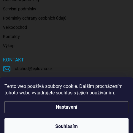
Servisní podmínky
Podmínky ochrany osobních údajů
Velkoobchod
Kontakty
Výkup
KONTAKT
obchod
@
eplovna.cz
+420 739 481 146
Tento web používá soubory cookie. Dalším procházením
eplovna.cz
tohoto webu vyjadřujete souhlas s jejich používáním.
https://www.youtube.com/@eplovna/videos
Nastavení
@eplovna.cz
Souhlasím