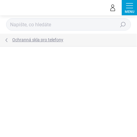
Přejít
na
obsah
Hledat
Ochranná skla pro telefony