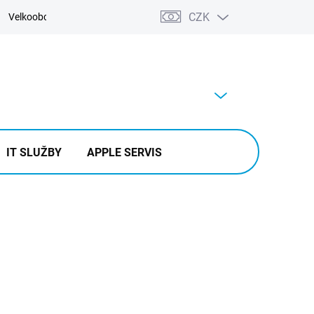
CZK
Velkoobchod
Kontakty
Výkup
PRÁZDNÝ KOŠÍK
NÁKUPNÍ
KOŠÍK
IT SLUŽBY
APPLE SERVIS