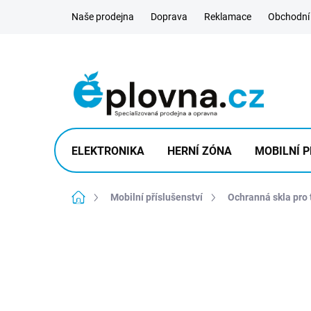
Přejít
Naše prodejna
Doprava
Reklamace
Obchodní
na
obsah
ELEKTRONIKA
HERNÍ ZÓNA
MOBILNÍ P
Domů
Mobilní příslušenství
Ochranná skla pro 