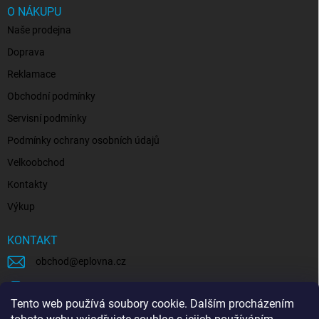
O NÁKUPU
Naše prodejna
Doprava
Reklamace
Obchodní podmínky
Servisní podmínky
Podmínky ochrany osobních údajů
Velkoobchod
Kontakty
Výkup
KONTAKT
obchod
@
eplovna.cz
+420 739 481 146
Tento web používá soubory cookie. Dalším procházením
eplovna.cz