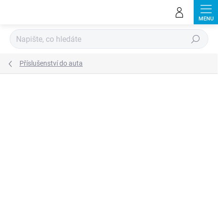
Přejít
na
obsah
Hledat
Příslušenství do auta