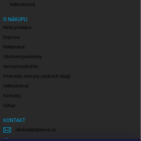
Velkoobchod
O NÁKUPU
Naše prodejna
Doprava
Reklamace
Obchodní podmínky
Servisní podmínky
Podmínky ochrany osobních údajů
Velkoobchod
Kontakty
Výkup
KONTAKT
obchod
@
eplovna.cz