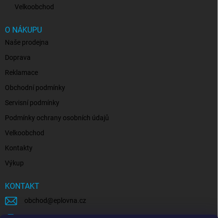
Velkoobchod
O NÁKUPU
Naše prodejna
Doprava
Reklamace
Obchodní podmínky
Servisní podmínky
Podmínky ochrany osobních údajů
Velkoobchod
Kontakty
Výkup
KONTAKT
obchod
@
eplovna.cz