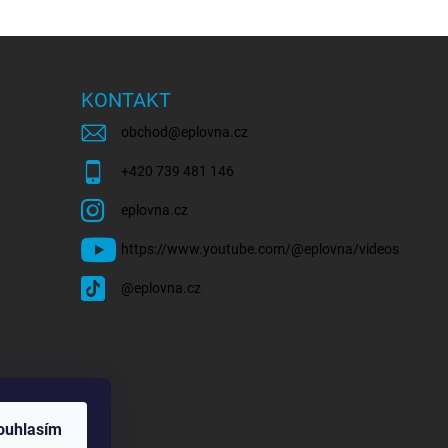
KONTAKT
obchod
@
eplovna.cz
+420 739 481 146
eplovna.cz
https://www.youtube.com/@eplovna/videos
@eplovna.cz
ouhlasím