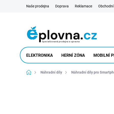
Přejít
Naše prodejna
Doprava
Reklamace
Obchodní
na
obsah
ELEKTRONIKA
HERNÍ ZÓNA
MOBILNÍ P
Domů
Náhradní díly
Náhradní díly pro Smartp