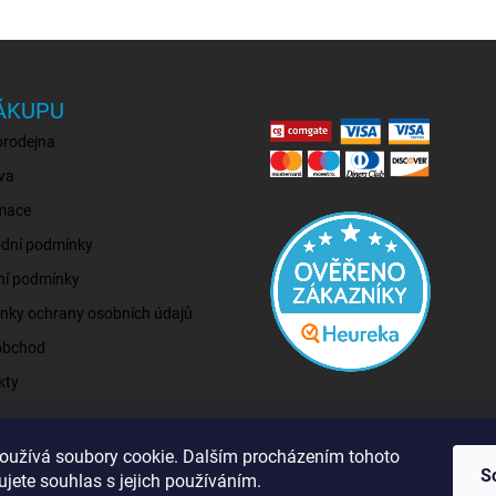
ÁKUPU
prodejna
va
mace
dní podmínky
ní podmínky
nky ochrany osobních údajů
obchod
kty
oužívá soubory cookie. Dalším procházením tohoto
S
jete souhlas s jejich používáním.