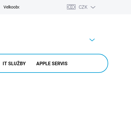
CZK
Velkoobchod
Kontakty
Výkup
PRÁZDNÝ KOŠÍK
NÁKUPNÍ
KOŠÍK
IT SLUŽBY
APPLE SERVIS