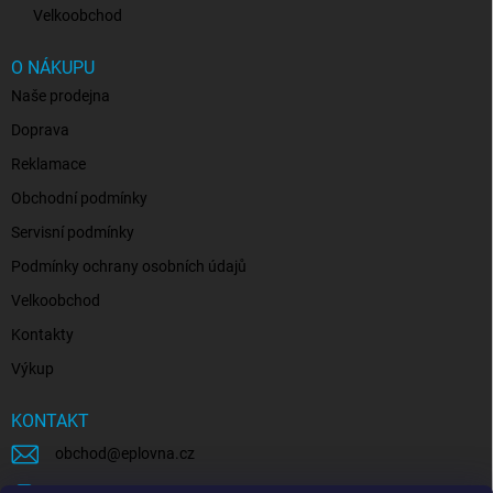
Velkoobchod
O NÁKUPU
Naše prodejna
Doprava
Reklamace
Obchodní podmínky
Servisní podmínky
Podmínky ochrany osobních údajů
Velkoobchod
Kontakty
Výkup
KONTAKT
obchod
@
eplovna.cz