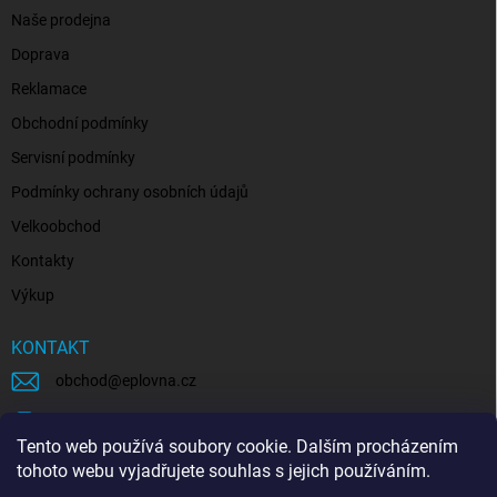
Naše prodejna
Doprava
Reklamace
Obchodní podmínky
Servisní podmínky
Podmínky ochrany osobních údajů
Velkoobchod
Kontakty
Výkup
KONTAKT
obchod
@
eplovna.cz
+420 739 481 146
Tento web používá soubory cookie. Dalším procházením
eplovna.cz
tohoto webu vyjadřujete souhlas s jejich používáním.