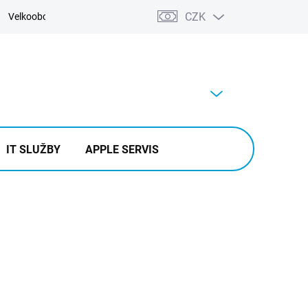
CZK
Velkoobchod
Kontakty
Výkup
PRÁZDNÝ KOŠÍK
NÁKUPNÍ
KOŠÍK
IT SLUŽBY
APPLE SERVIS