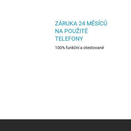
ZÁRUKA 24 MĚSÍCŮ
NA POUŽITÉ
TELEFONY
100% funkční a otestované
Z
á