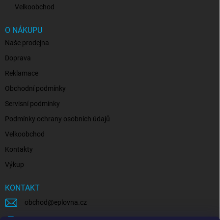
Velkoobchod
O NÁKUPU
Naše prodejna
Doprava
Reklamace
Obchodní podmínky
Servisní podmínky
Podmínky ochrany osobních údajů
Velkoobchod
Kontakty
Výkup
KONTAKT
obchod
@
eplovna.cz