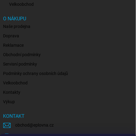
Velkoobchod
O NÁKUPU
Naše prodejna
Doprava
Reklamace
Obchodní podmínky
Servisní podmínky
Podmínky ochrany osobních údajů
Velkoobchod
Kontakty
Výkup
KONTAKT
obchod
@
eplovna.cz